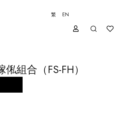
繁
EN
俬組合（FS-FH）