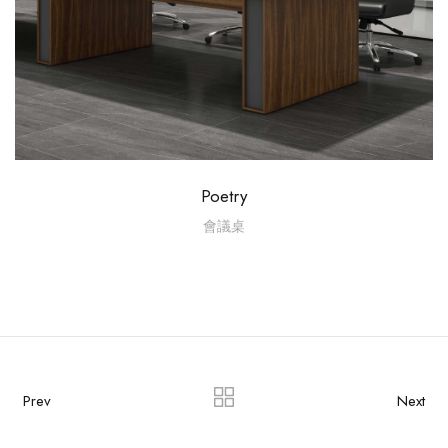
Poetry
會議桌
Prev
Next