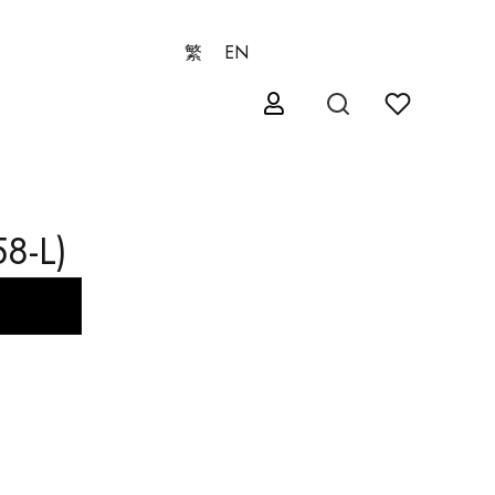
繁
EN
8-L)