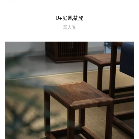
U+庭風茶凳
單人凳