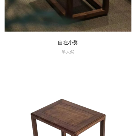
自在小凳
單人凳