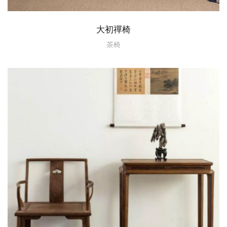
大初禪椅
茶椅