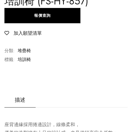
培訓椅 (FS-HY-857)
報價查詢
加入願望清單
分類:
堆疊椅
標籤:
培訓椅
描述
座背邊緣採用捲邊設計，線條柔和，