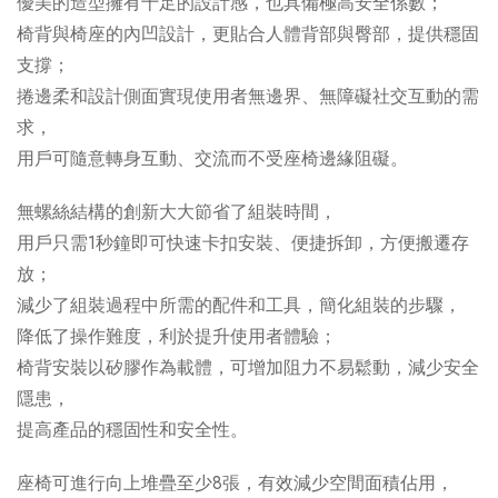
優美的造型擁有十足的設計感，也具備極高安全係數；
椅背與椅座的內凹設計，更貼合人體背部與臀部​​，提供穩固
支撐；
捲邊柔和設計側面實現使用者無邊界、無障礙社交互動的需
求，
用戶可隨意轉身互動、交流而不受座椅邊緣阻礙。
無螺絲結構的創新大大節省了組裝時間，
用戶只需1秒鐘即可快速卡扣安裝、便捷拆卸，方便搬遷存
放；
減少了組裝過程中所需的配件和工具，簡化組裝的步驟，
降低了操作難度，利於提升使用者體驗；
椅背安裝以矽膠作為載體，可增加阻力不易鬆動，減少安全
隱患，
提高產品的穩固性和安全性。
座椅可進行向上堆疊至少8張，有效減少空間面積佔用，