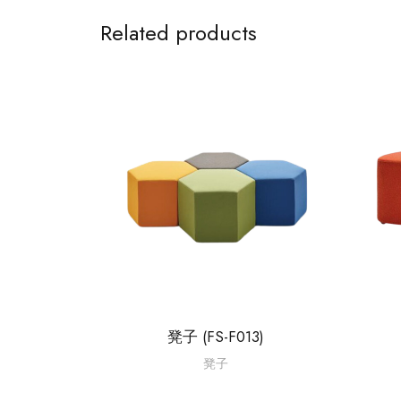
Related products
凳子 (FS-F013)
凳子