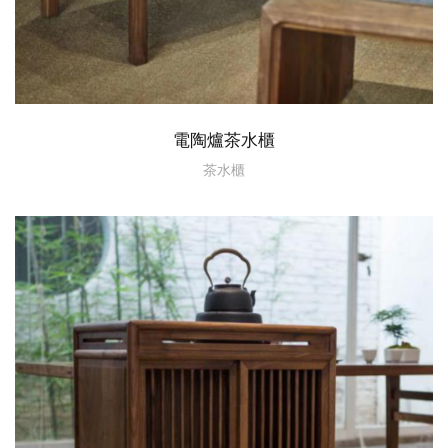
電陶爐茶水櫃
茶水櫃