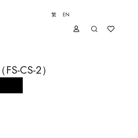
繁
EN
S-CS-2）