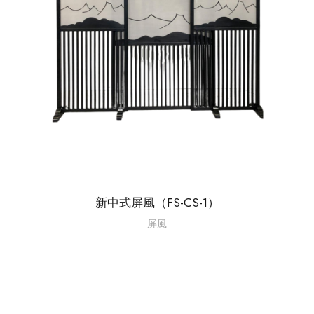
新中式屏風（FS-CS-1）
屏風