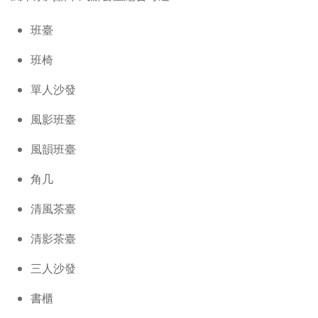
班臺
班椅
單人沙發
風影班臺
風韻班臺
角几
清風茶臺
清影茶臺
三人沙發
書櫃