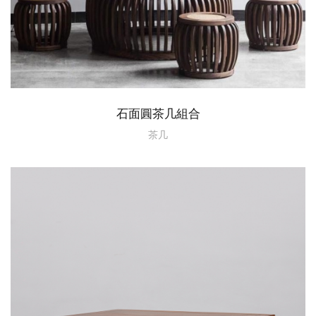
石面圓茶几組合
茶几