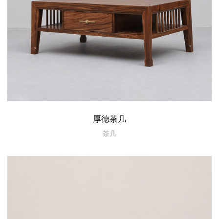
厚德茶几
茶几