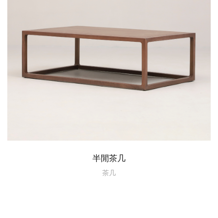
半閒茶几
茶几