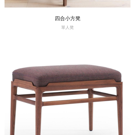
四合小方凳
單人凳