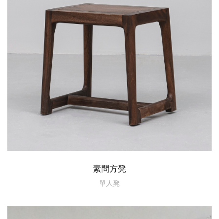
素問方凳
單人凳