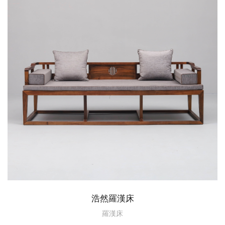
浩然羅漢床
羅漢床