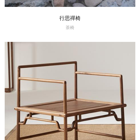
行思禪椅
茶椅