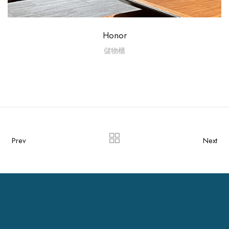
Honor
儲物櫃
Prev
Next