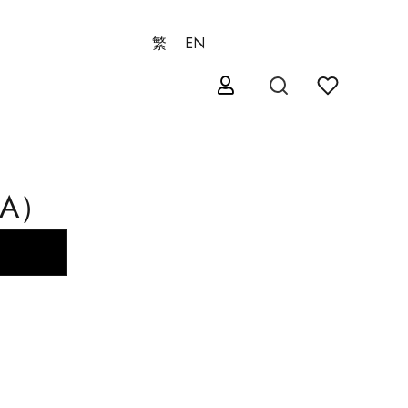
繁
EN
SA）