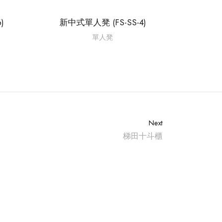
)
新中式單人凳 (FS-SS-4)
單人凳
Next
梯田十斗櫃