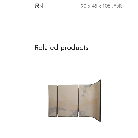
尺寸
90 x 45 x 105 厘米
Related products