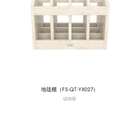
地毯櫃（FS-QT-YX027）
儲物櫃