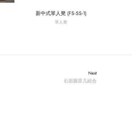
）
新中式單人凳 (FS-SS-1)
單人凳
Next
石面圓茶几組合