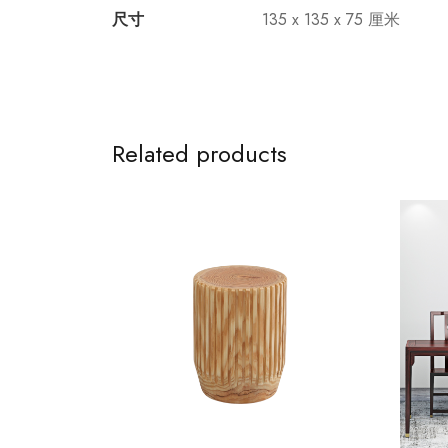
尺寸
135 x 135 x 75 厘米
Related products