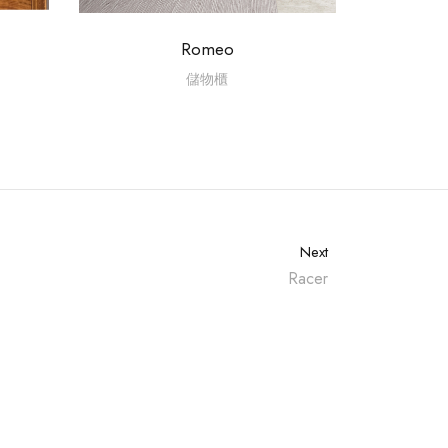
Romeo
儲物櫃
Next
Racer