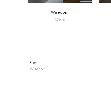
Wisedom
儲物櫃
Prev
Wisedom