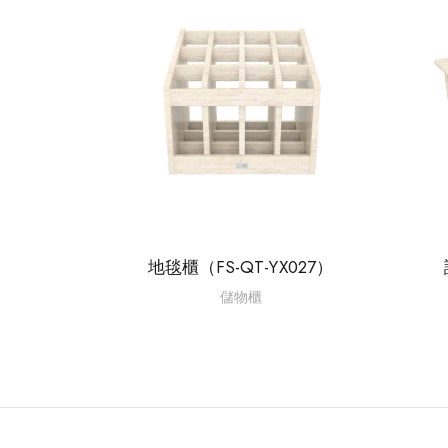
地毯櫃（FS-QT-YX027）
儲物櫃