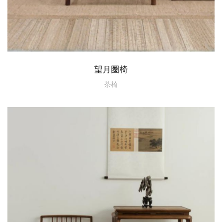
望月圈椅
茶椅