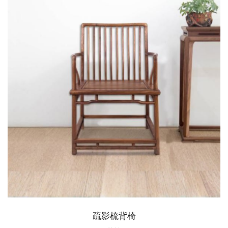
疏影梳背椅