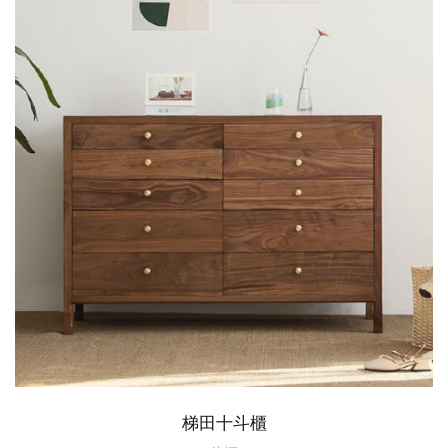
梯田十斗櫃