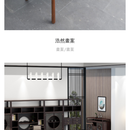
浩然畫案
畫案/書案