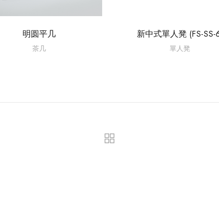
明圆平几
新中式單人凳 (FS-SS-6
茶几
單人凳