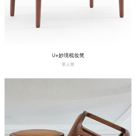
U+妙境梳妆凳
單人凳