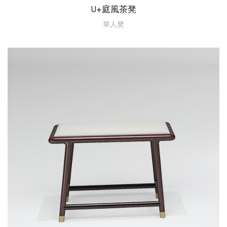
U+庭風茶凳
單人凳