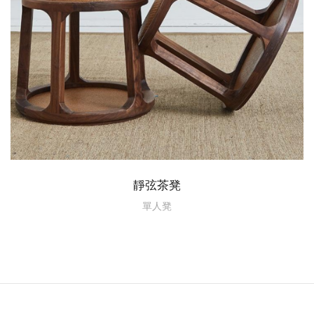
靜弦茶凳
單人凳