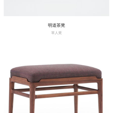
明道茶凳
單人凳