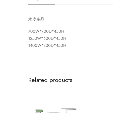
木皮產品
700W*700D*450H
1250W*600D*450H
1400W*700D*450H
Related products