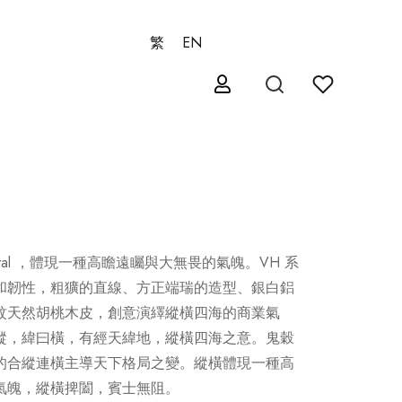
繁
EN
 horizontal ，體現一種高瞻遠矚與大無畏的氣魄。VH 系
和韌性，粗獷的直線、方正端瑞的造型、銀白鋁
紋天然胡桃木皮，創意演繹縱橫四海的商業氣
縱，緯曰橫，有經天緯地，縱橫四海之意。鬼穀
的合縱連橫主導天下格局之變。縱橫體現一種高
氣魄，縱橫捭闔，賓士無阻。