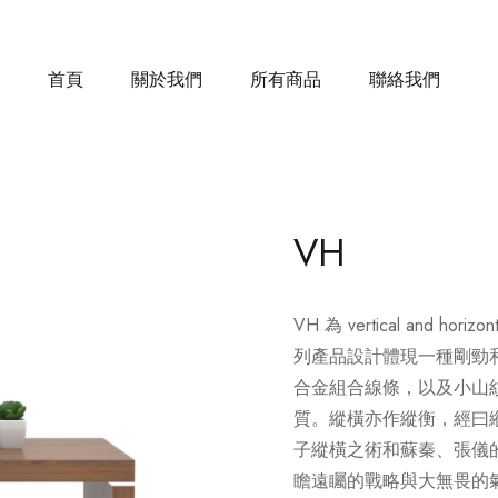
首頁
關於我們
所有商品
聯絡我們
VH
VH 為 vertical and
列產品設計體現一種剛勁
合金組合線條，以及小山
質。縱橫亦作縱衡，經曰
子縱橫之術和蘇秦、張儀
瞻遠矚的戰略與大無畏的