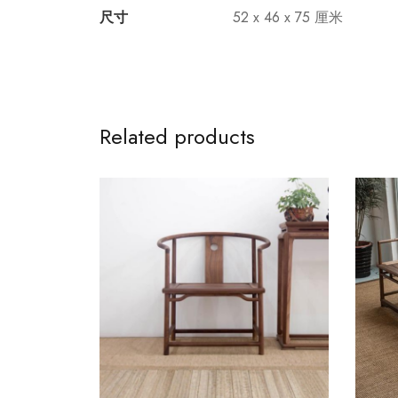
尺寸
52 x 46 x 75 厘米
Related products