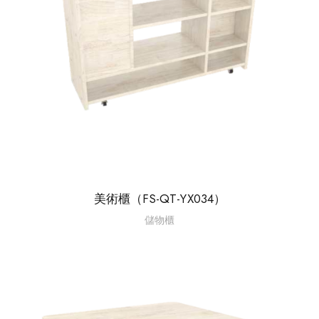
美術櫃（FS-QT-YX034）
儲物櫃