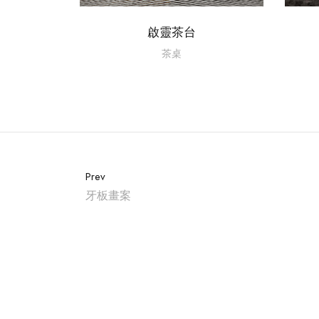
啟靈茶台
茶桌
Prev
牙板畫案