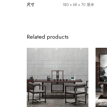
尺寸
180 x 68 x 70 厘米
Related products