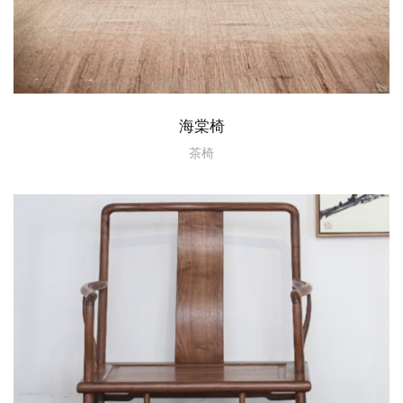
海棠椅
茶椅