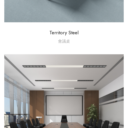
Territory Steel
會議桌