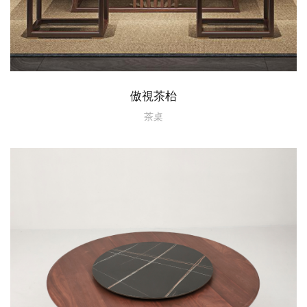
傲視茶枱
茶桌