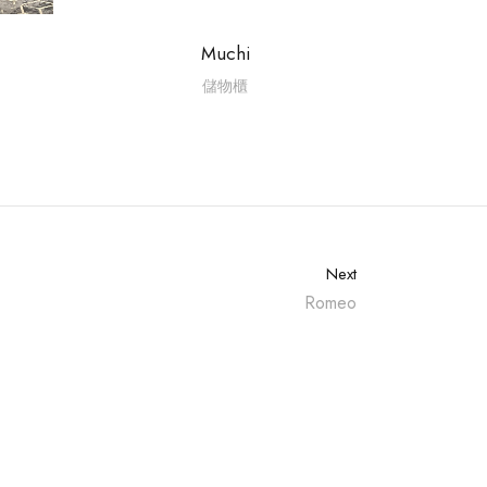
Muchi
儲物櫃
Next
Romeo