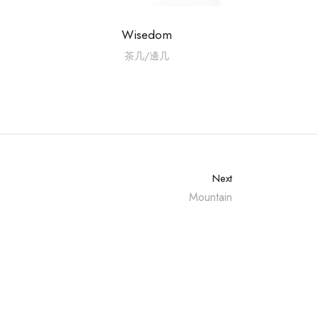
Wisedom
茶几/邊几
Next
Mountain