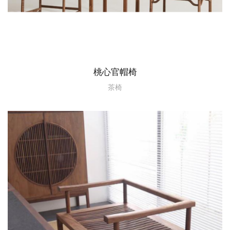
桃心官帽椅
茶椅