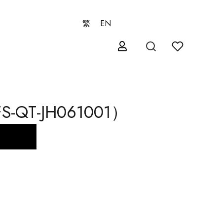
繁
EN
QT-JH061001）