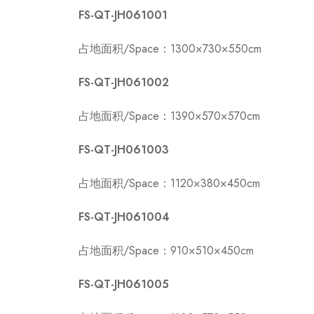
FS-QT-JH061001
占地面积/Space：1300×730×550cm
FS-QT-JH061002
占地面积/Space：1390×570×570cm
FS-QT-JH061003
占地面积/Space：1120×380×450cm
FS-QT-JH061004
占地面积/Space：910×510×450cm
FS-QT-JH061005