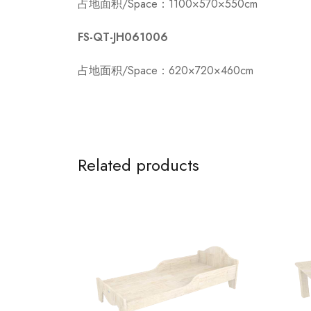
占地面积/Space：1100×570×550cm
FS-QT-JH061006
占地面积/Space：620×720×460cm
Related products