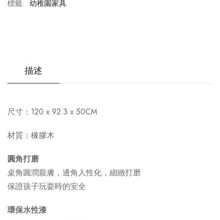
標籤:
幼稚園家具
描述
尺寸：
120
x 92
.3
x 50CM
材質：橡膠木
圓角打磨
桌角圓潤親膚，邊角人性化，細緻打磨
保證孩子玩耍時的安全
環保水性漆