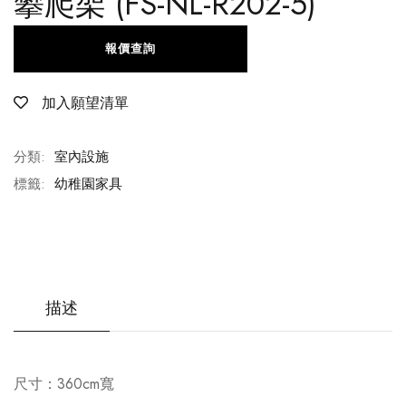
攀爬架 (FS-NL-R202-5)
報價查詢
加入願望清單
分類:
室內設施
標籤:
幼稚園家具
描述
尺寸：360cm寬