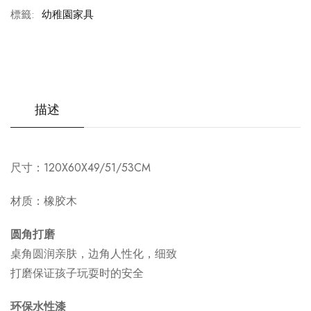
標籤:
幼稚園家具
描述
尺寸：
120
X60X49/
51
/
53
CM
材质：橡胶木
圆角打磨
桌角圆润亲肤，边角人性化，细致
打磨保证孩子玩耍时的安全
环保水性漆