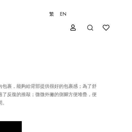
繁
EN
內包裹，能夠給背部提供很好的包裹感；為了舒
過了反復的推敲；微微外撇的側腳方便堆疊，便
間。