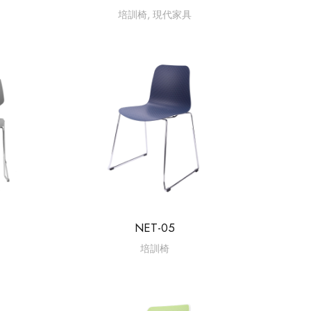
培訓椅
,
現代家具
NET-05
培訓椅