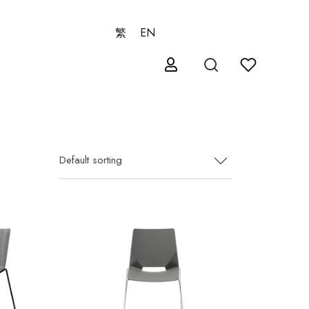
繁
EN
Default sorting