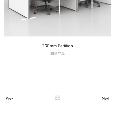
T30mm Partition
間隔屏風
Prev
Next