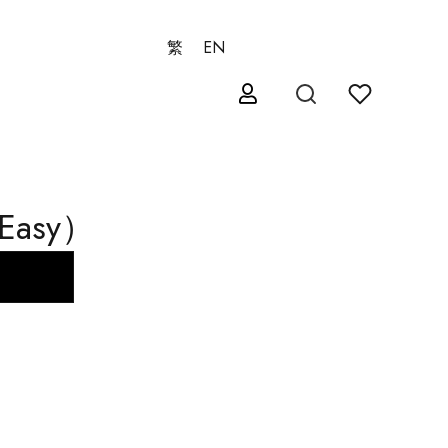
繁
EN
Easy）