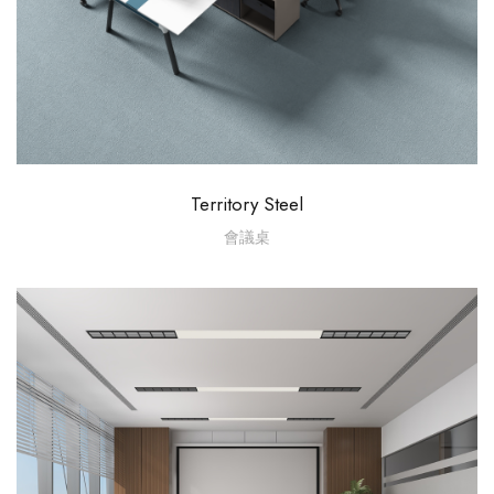
Territory Steel
會議桌