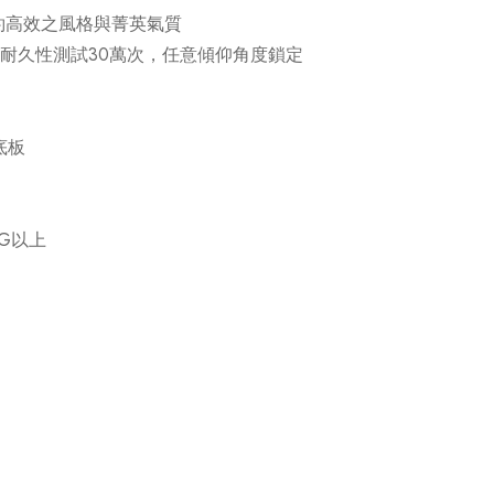
約高效之風格與菁英氣質
鎖定耐久性測試30萬次，任意傾仰角度鎖定
底板
G以上