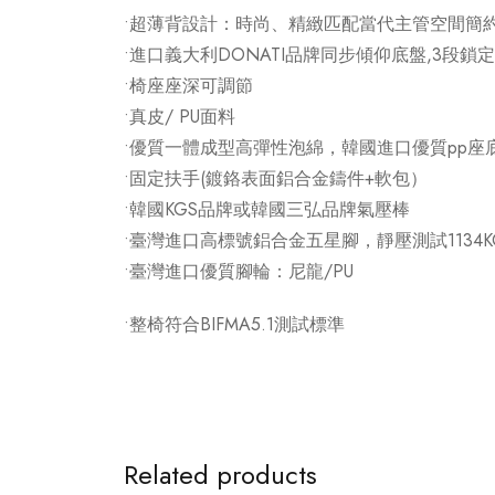
•超薄背設計：時尚、精緻匹配當代主管空間簡
•進口義大利DONATI品牌同步傾仰底盤,3段
•椅座座深可調節
•真皮/ PU面料
•優質一體成型高彈性泡綿，韓國進口優質pp座
•固定扶手(鍍鉻表面鋁合金鑄件+軟包）
•韓國KGS品牌或韓國三弘品牌氣壓棒
•臺灣進口高標號鋁合金五星腳，靜壓測試1134K
•臺灣進口優質腳輪：尼龍/PU
•整椅符合BIFMA5.1測試標準
Related products