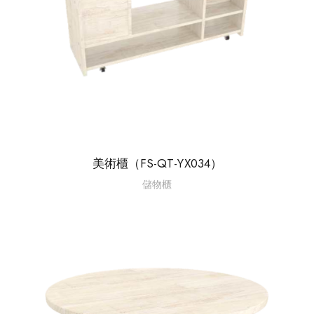
美術櫃（FS-QT-YX034）
儲物櫃