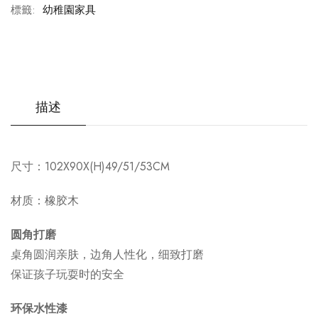
標籤:
幼稚園家具
描述
尺寸：
102
X90X
(H)
49
/
51
/
53CM
材质：橡胶木
圆角打磨
桌角圆润亲肤，边角人性化，细致打磨
保证孩子玩耍时的安全
环保水性漆