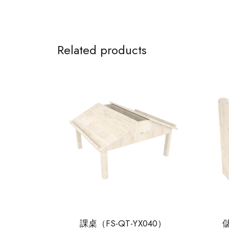
Related products
課桌（FS-QT-YX040）
儲