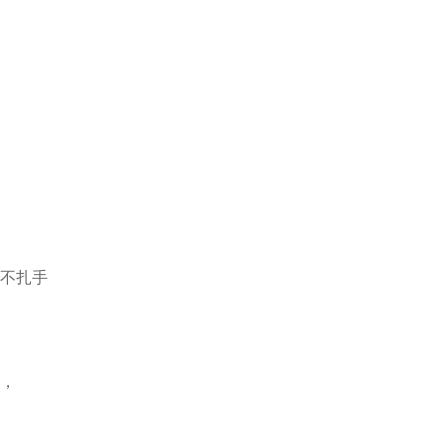
不扎手
”，