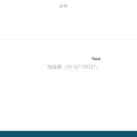
桌椅
Next
地毯櫃（FS-QT-YX027）