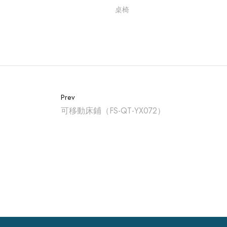
桌椅
Prev
可移動床鋪（FS-QT-YX072）