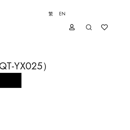
繁
EN
T-YX025）